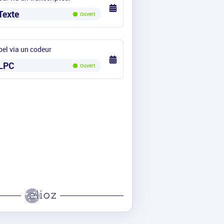
Texte
Ouvert
el via un codeur
LPC
Ouvert