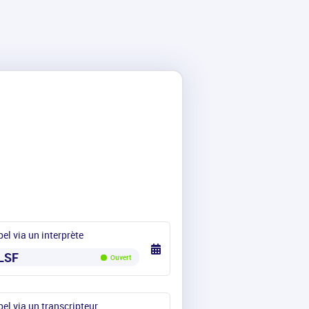
el via un interprète
LSF
Ouvert
el via un transcripteur