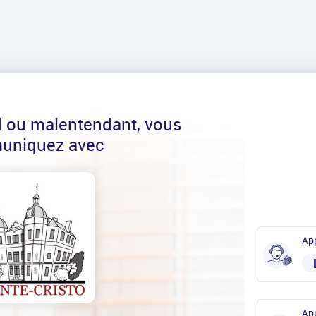
d ou malentendant, vous
uniquez avec
App
App