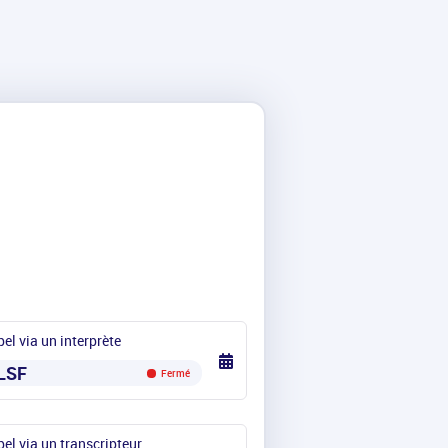
el via un interprète
LSF
Fermé
el via un transcripteur