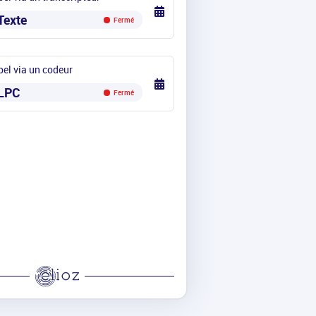
Texte
Fermé
el via un codeur
LPC
Fermé