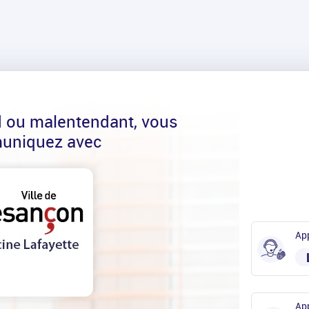
d ou malentendant, vous
uniquez avec
App
App