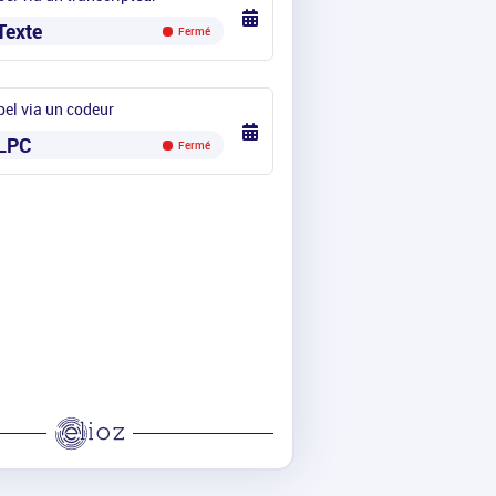
Texte
Fermé
el via un codeur
LPC
Fermé