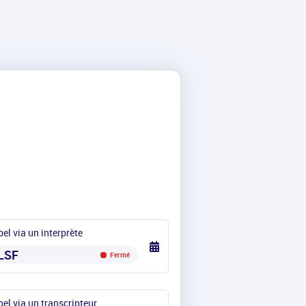
el via un interprète
LSF
Fermé
el via un transcripteur